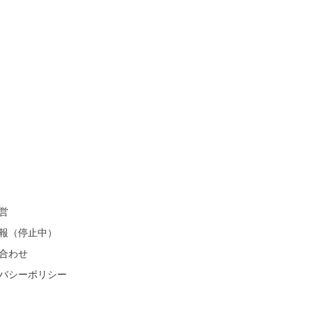
営
報（停止中）
合わせ
バシーポリシー